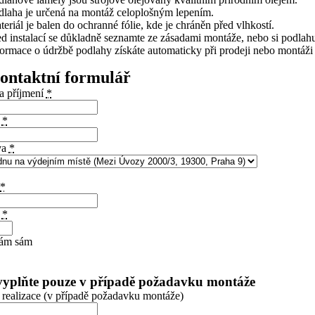
dlaha je určená na montáž celoplošným lepením.
teriál je balen do ochranné fólie, kde je chráněn před vlhkostí.
ed instalací se důkladně seznamte ze zásadami montáže, nebo si podlahu 
formace o údržbě podlahy získáte automaticky při prodeji nebo montáži
ontaktní formulář
a příjmení
*
a
*
va
*
*
a
*
ám sám
vyplňte pouze v případě požadavku montáže
 realizace (v případě požadavku montáže)