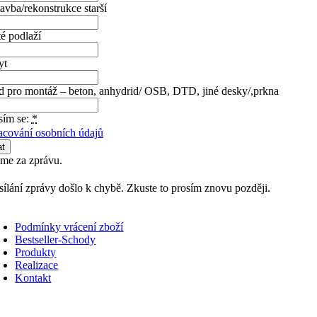
vba/rekonstrukce starší
é podlaží
yt
d pro montáž – beton, anhydrid/ OSB, DTD, jiné desky/,prkna
sím se:
*
acování osobních údajů
at
me za zprávu.
sílání zprávy došlo k chybě. Zkuste to prosím znovu později.
Podmínky vrácení zboží
Bestseller-Schody
Produkty
Realizace
Kontakt