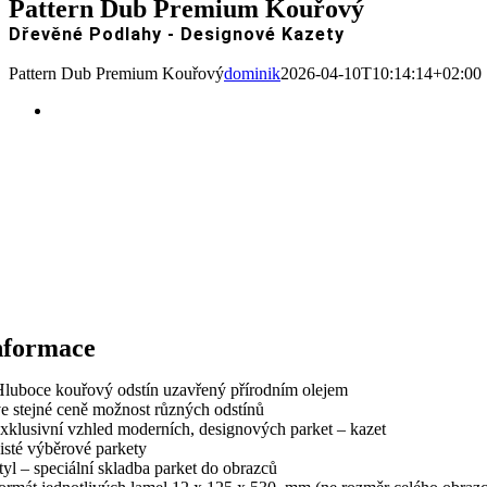
Pattern Dub Premium Kouřový
Dřevěné Podlahy - Designové Kazety
Pattern Dub Premium Kouřový
dominik
2026-04-10T10:14:14+02:00
nformace
Hluboce kouřový odstín uzavřený přírodním olejem
ve stejné ceně možnost různých odstínů
exklusivní vzhled moderních, designových parket – kazet
čisté výběrové parkety
styl – speciální skladba parket do obrazců