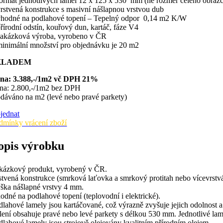
formát jednotlivých lamel 12 x 125 x 530 mm (ne rozměr celého obraz
vrstvená konstrukce s masivní nášlapnou vrstvou dub
vhodné na podlahové topení – Tepelný odpor 0,14 m2 K/W
přírodní odstín, kouřový dun, kartáč, fáze V4
zakázková výroba, vyrobeno v ČR
minimální množství pro objednávku je 20 m2
KLADEM
na: 3.388,-/1m2 vč DPH 21%
na: 2.800,-/1m2 bez DPH
dáváno na m2 (levé nebo pravé parkety)
jednat
dmínky vrácení zboží
opis výrobku
kázkový produkt, vyrobený v ČR.
stvená konstrukce (smrková laťovka a smrkový protitah nebo vícevrstvá 
ška nášlapné vrstvy 4 mm.
odné na podlahové topení (teplovodní i elektrické).
dlahové lamely jsou kartáčované, což výrazně zvyšuje jejich odolnost a
lení obsahuje pravé nebo levé parkety s délkou 530 mm. Jednotlivé lam
dlahové lamely jsou strojově olejovány kvalitním přírodním olejem.