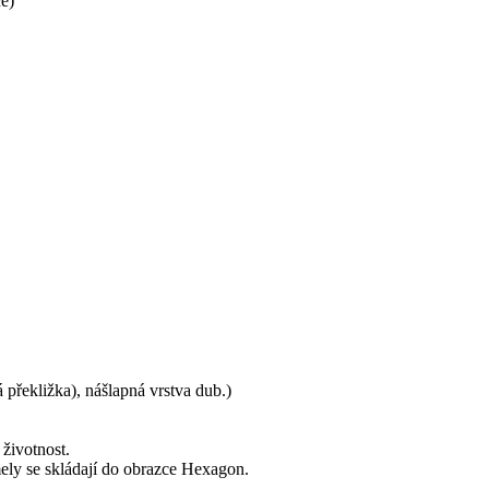
ce)
překližka), nášlapná vrstva dub.)
 životnost.
ely se skládají do obrazce Hexagon.