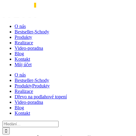
Přeskočit
na
obsah
O nás
Bestseller-Schody
Produkty
Realizace
Video-poradna
Blog
Kontakt
Můj účet
O nás
Bestseller-Schody
Produkty
Produkty
Realizace
Dřevo na podlahové topení
Video-poradna
Blog
Kontakt
Hledat: