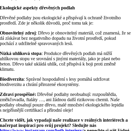
Ekologické aspekty dřevěných podlah
Dřevěné podlahy jsou ekologické a přispívají k ochraně životního
prostředí. Zde je několik důvodů, proč tomu tak je:
Obnovitelný zdroj
: Dřevo je obnovitelný materiál, což znamená, že se
dá získávat bez negativního dopadu na životní prostředí, pokud
pochází z udržitelně spravovaných lesů.
Nízká uhlíková stopa
: Produkce dřevěných podlah má nižší
uhlíkovou stopu ve srovnání s jinými materiály, jako je plast nebo
beton. Dřevo také ukládá uhlík, což přispívá k boji proti změně
klimatu.
Biodiverzita
: Správné hospodaření s lesy pomáhá udržovat
biodiverzitu a chrání přirozené ekosystémy.
Zdraví prospěšné:
Dřevěné podlahy neobsahují: rozpouštědla,
změkčovadla, ftaláty …, ani žádnou další rizikovou chemii. Naše
podlahy obsahují pouze dřevo, malé množství ekologického lepidla
s nejpřísnější certifikací a přírodní oleje!
Chcete vidět, jak vypadají naše realizace v reálných interiérech a
načerpat inspiraci pro svůj projekt? Sledujte nás
https://www.instagram.com/heth.interiery/
a nenechte si ujít žádné