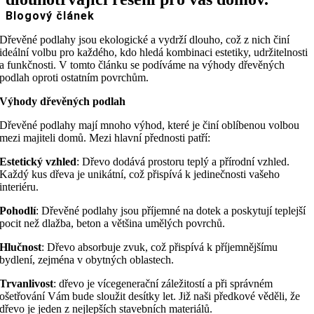
Blogový článek
Dřevěné podlahy jsou ekologické a vydrží dlouho, což z nich činí
ideální volbu pro každého, kdo hledá kombinaci estetiky, udržitelnosti
a funkčnosti. V tomto článku se podíváme na výhody dřevěných
podlah oproti ostatním povrchům.
Výhody dřevěných podlah
Dřevěné podlahy mají mnoho výhod, které je činí oblíbenou volbou
mezi majiteli domů. Mezi hlavní přednosti patří:
Estetický vzhled
: Dřevo dodává prostoru teplý a přírodní vzhled.
Každý kus dřeva je unikátní, což přispívá k jedinečnosti vašeho
interiéru.
Pohodlí
: Dřevěné podlahy jsou příjemné na dotek a poskytují teplejší
pocit než dlažba, beton a většina umělých povrchů.
Hlučnost
: Dřevo absorbuje zvuk, což přispívá k příjemnějšímu
bydlení, zejména v obytných oblastech.
Trvanlivost
: dřevo je vícegenerační záležitostí a při správném
ošetřování Vám bude sloužit desítky let. Již naši předkové věděli, že
dřevo je jeden z nejlepších stavebních materiálů.