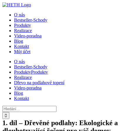
Přeskočit
na
O nás
obsah
Bestseller-Schody
Produkty
Realizace
Video-poradna
Blog
Kontakt
Můj účet
O nás
Bestseller-Schody
Produkty
Produkty
Realizace
Dřevo na podlahové topení
Video-poradna
Blog
Kontakt
Hledat:
1. díl – Dřevěné podlahy: Ekologické a
dlouhotrvající řešení pro váš domov.