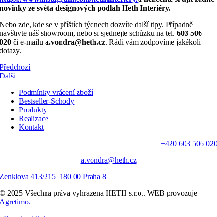
novinky ze světa designových podlah Heth Interiéry.
Nebo zde, kde se v příštích týdnech dozvíte další tipy. Případně
navštivte náš showroom, nebo si sjednejte schůzku na tel.
603 506
020
či e-mailu
a.vondra@heth.cz
. Rádi vám zodpovíme jakékoli
dotazy.
Předchozí
Další
Podmínky vrácení zboží
Bestseller-Schody
Produkty
Realizace
Kontakt
+420 603 506 02
a.vondra@heth.cz
Zenklova 413/215 180 00 Praha 8
© 2025 Všechna práva vyhrazena HETH s.r.o.. WEB provozuje
Agretimo.