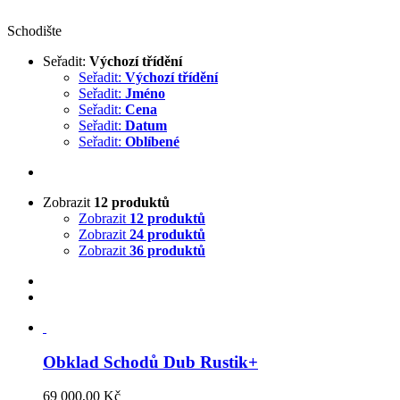
Schodište
Seřadit:
Výchozí třídění
Seřadit:
Výchozí třídění
Seřadit:
Jméno
Seřadit:
Cena
Seřadit:
Datum
Seřadit:
Oblíbené
Zobrazit
12 produktů
Zobrazit
12 produktů
Zobrazit
24 produktů
Zobrazit
36 produktů
Obklad Schodů Dub Rustik+
69 000,00
Kč