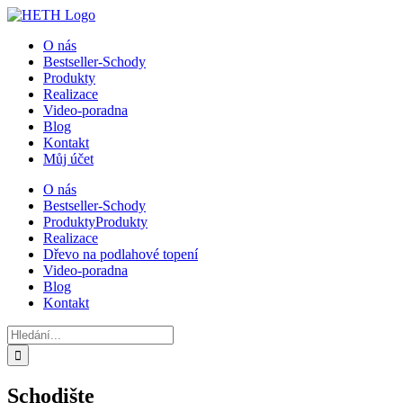
Přeskočit
na
O nás
obsah
Bestseller-Schody
Produkty
Realizace
Video-poradna
Blog
Kontakt
Můj účet
O nás
Bestseller-Schody
Produkty
Produkty
Realizace
Dřevo na podlahové topení
Video-poradna
Blog
Kontakt
Hledat:
Schodište