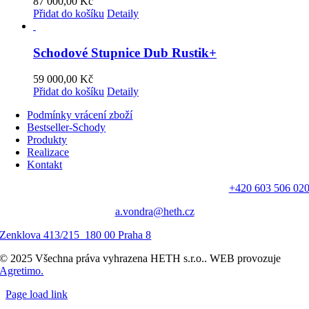
87 000,00
Kč
Přidat do košíku
Detaily
Schodové Stupnice Dub Rustik+
59 000,00
Kč
Přidat do košíku
Detaily
Podmínky vrácení zboží
Bestseller-Schody
Produkty
Realizace
Kontakt
+420 603 506 02
a.vondra@heth.cz
Zenklova 413/215 180 00 Praha 8
© 2025 Všechna práva vyhrazena HETH s.r.o.. WEB provozuje
Agretimo.
Page load link
Přejít