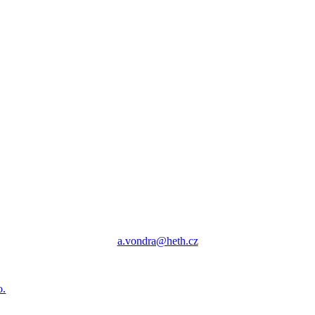
a.vondra@heth.cz
o.