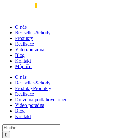
Přeskočit
na
obsah
O nás
Bestseller-Schody
Produkty
Realizace
Video-poradna
Blog
Kontakt
Můj účet
O nás
Bestseller-Schody
Produkty
Produkty
Realizace
Dřevo na podlahové topení
Video-poradna
Blog
Kontakt
Hledat: